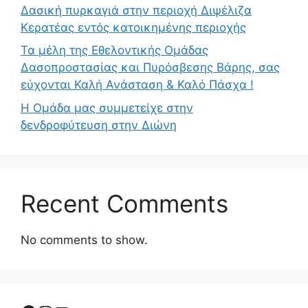
Δασική πυρκαγιά στην περιοχή Διψέλιζα
Κερατέας εντός κατοικημένης περιοχής
Τα μέλη της Εθελοντικής Ομάδας
Δασοπροστασίας και Πυρόσβεσης Βάρης, σας
εύχονται Καλή Ανάσταση & Καλό Πάσχα !
Η Ομάδα μας συμμετείχε στην
δενδροφύτευση στην Διώνη
Recent Comments
No comments to show.