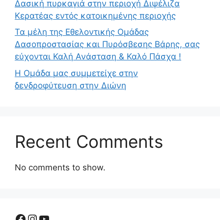
Δασική πυρκαγιά στην περιοχή Διψέλιζα
Κερατέας εντός κατοικημένης περιοχής
Τα μέλη της Εθελοντικής Ομάδας
Δασοπροστασίας και Πυρόσβεσης Βάρης, σας
εύχονται Καλή Ανάσταση & Καλό Πάσχα !
Η Ομάδα μας συμμετείχε στην
δενδροφύτευση στην Διώνη
Recent Comments
No comments to show.