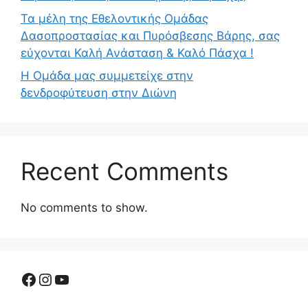
Τα μέλη της Εθελοντικής Ομάδας
Δασοπροστασίας και Πυρόσβεσης Βάρης, σας
εύχονται Καλή Ανάσταση & Καλό Πάσχα !
Η Ομάδα μας συμμετείχε στην
δενδροφύτευση στην Διώνη
Recent Comments
No comments to show.