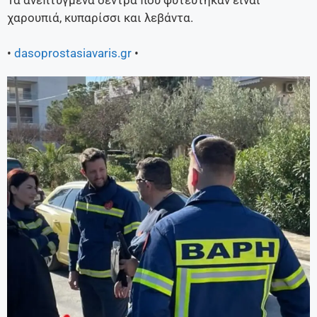
Τα ανεπτυγμένα δέντρα που φυτεύτηκαν είναι
χαρουπιά, κυπαρίσσι και λεβάντα.
•
dasoprostasiavaris.gr
•