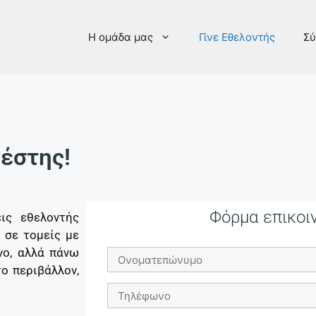
Η ομάδα μας
Γίνε Εθελοντής
Σύ
έστης!
Φόρμα επικοι
ις εθελοντής
ς σε τομείς με
νο, αλλά πάνω
το περιβάλλον,