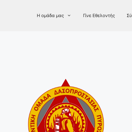
Η ομάδα μας
Γίνε Εθελοντής
Σύ