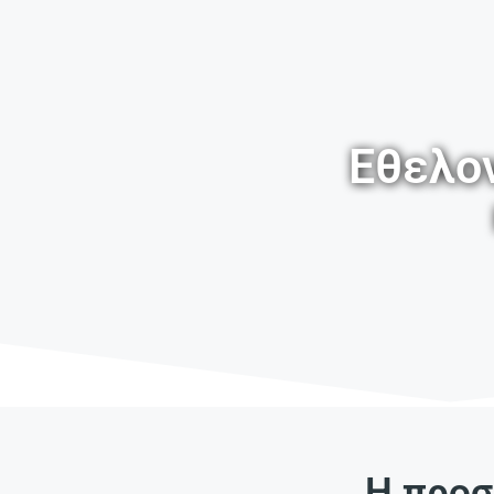
Εθελο
Η προσ