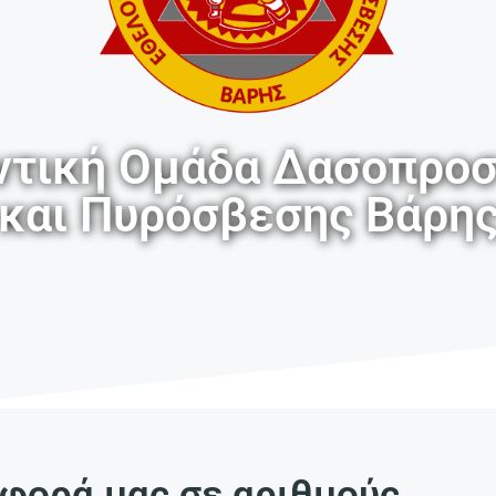
ντική Ομάδα Δασοπροσ
και Πυρόσβεσης Βάρη
φορά μας σε αριθμούς