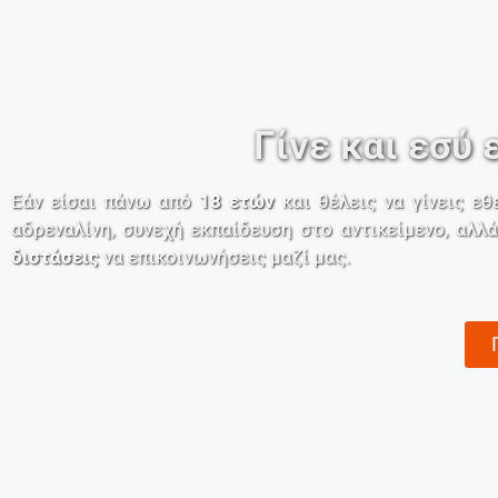
Γίνε και εσύ
Εάν είσαι πάνω από
18 ετών
και θέλεις να γίνεις ε
αδρεναλίνη, συνεχή εκπαίδευση στο αντικείμενο, αλλ
διστάσεις
να επικοινωνήσεις μαζί μας.