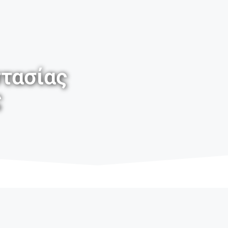
τασίας
ς