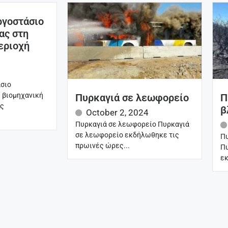
ργοστάσιο
ας στη
εριοχή
άσιο
 βιομηχανική
Πυρκαγιά σε λεωφορείο
Π
ις
β
October 2, 2024
Πυρκαγιά σε λεωφορείο Πυρκαγιά
σε λεωφορείο εκδήλωθηκε τις
Πυ
πρωινές ώρες...
Πυ
εκ