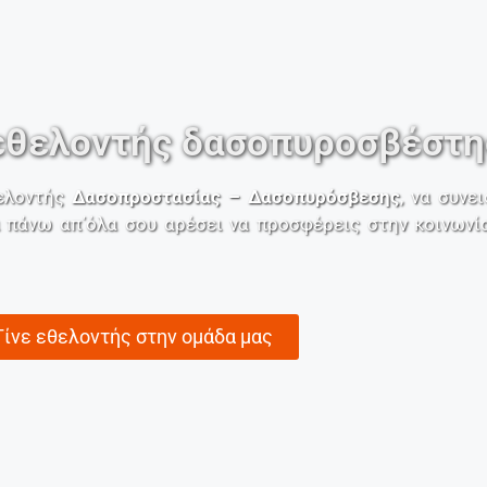
 εθελοντής δασοπυροσβέστη
θελοντής
Δασοπροστασίας – Δασοπυρόσβεσης
, να συνε
ά πάνω απ΄όλα σου αρέσει να προσφέρεις στην κοινωνί
Γίνε εθελοντής στην ομάδα μας