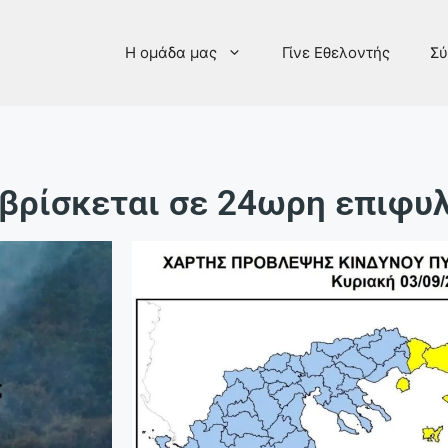
Η ομάδα μας
Γίνε Εθελοντής
Σύ
 βρίσκεται σε 24ωρη επιφυ