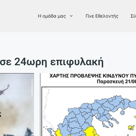
Η ομάδα μας
Γίνε Εθελοντής
Σύ
 σε 24ωρη επιφυλακή