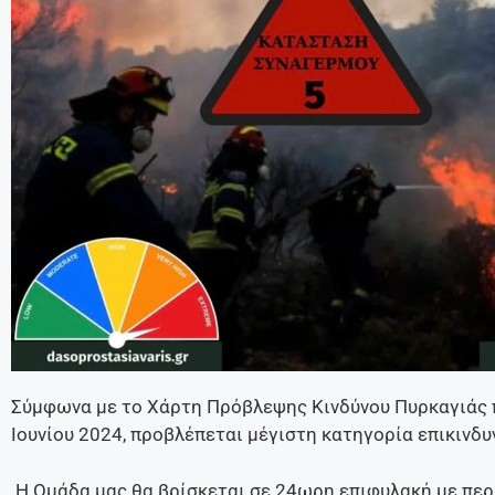
Σύμφωνα με το Χάρτη Πρόβλεψης Κινδύνου Πυρκαγιάς π
Ιουνίου 2024, προβλέπεται μέγιστη κατηγορία επικινδ
Η Ομάδα μας θα βρίσκεται σε 24ωρη επιφυλακή με περ