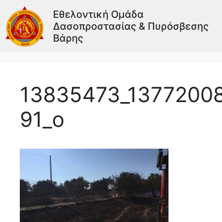
Εθελοντική Ομάδα
Δασοπροστασίας & Πυρόσβεσης
Βάρης
13835473_1377200
91_o