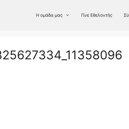
Η ομάδα μας
Γίνε Εθελοντής
Σύ
825627334_11358096