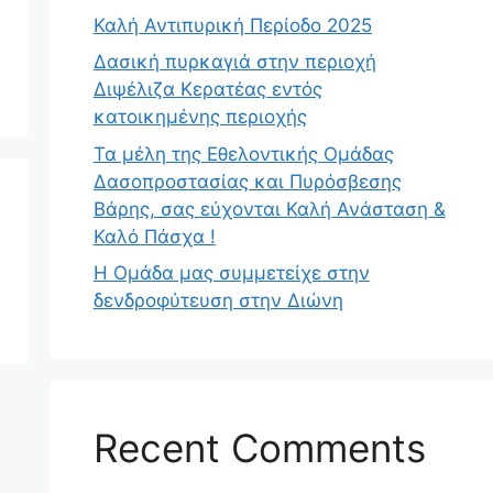
Καλή Αντιπυρική Περίοδο 2025
Δασική πυρκαγιά στην περιοχή
Διψέλιζα Κερατέας εντός
κατοικημένης περιοχής
Τα μέλη της Εθελοντικής Ομάδας
Δασοπροστασίας και Πυρόσβεσης
Βάρης, σας εύχονται Καλή Ανάσταση &
Καλό Πάσχα !
Η Ομάδα μας συμμετείχε στην
δενδροφύτευση στην Διώνη
Recent Comments