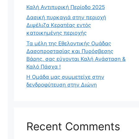
Καλή Αντιπυρική Περίοδο 2025
Δασική πυρκαγιά στην περιοχή
Διψέλιζα Κερατέας εντός
κατοικημένης περιοχής
Τα μέλη της Εθελοντικής Ομάδας
Δασοπροστασίας και Πυρόσβεσης
Βάρης, σας εύχονται Καλή Ανάσταση &
Καλό Πάσχα !
Η Ομάδα μας συμμετείχε στην
δενδροφύτευση στην Διώνη
Recent Comments