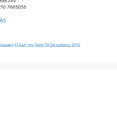
896393
10 7665055
ΒΑΛ
υριακή 17 έως την Τρίτη 19 Οκτωβρίου 2010