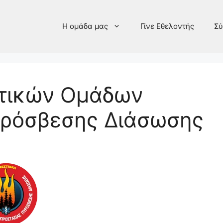
Η ομάδα μας
Γίνε Εθελοντής
Σύ
ντικών Ομάδων
υρόσβεσης Διάσωσης