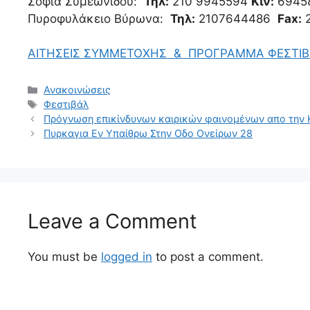
Σοφία Συμεωνίδου:
Τηλ:
210 9945594
Κιν:
6945
Πυροφυλάκειο Βύρωνα:
Τηλ:
2107644486
Fax:
2
ΑΙΤΗΣΕΙΣ ΣΥΜΜΕΤΟΧΗΣ & ΠΡΟΓΡΑΜΜΑ ΦΕΣΤΙ
Ανακοινώσεις
Φεστιβάλ
Πρόγνωση επικίνδυνων καιρικών φαινομένων απο την Κ
Πυρκαγια Εν Υπαίθρω Στην Οδο Ονείρων 28
Leave a Comment
You must be
logged in
to post a comment.