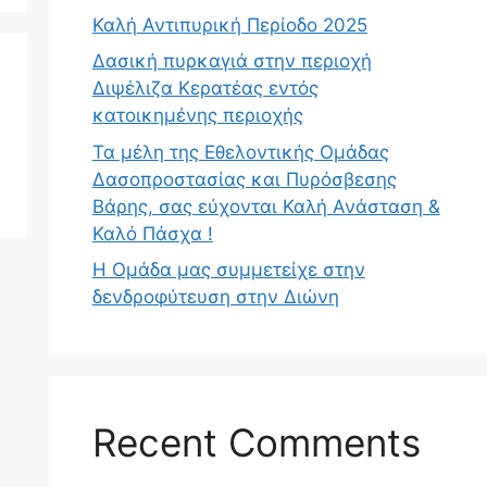
Καλή Αντιπυρική Περίοδο 2025
Δασική πυρκαγιά στην περιοχή
Διψέλιζα Κερατέας εντός
κατοικημένης περιοχής
Τα μέλη της Εθελοντικής Ομάδας
Δασοπροστασίας και Πυρόσβεσης
Βάρης, σας εύχονται Καλή Ανάσταση &
Καλό Πάσχα !
Η Ομάδα μας συμμετείχε στην
δενδροφύτευση στην Διώνη
Recent Comments