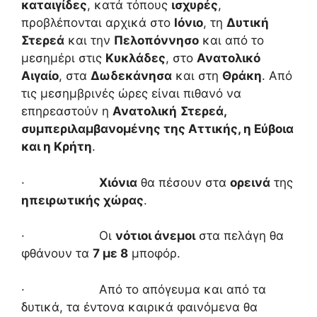
καταιγίδες
, κατά τόπους
ισχυρές
,
προβλέπονται αρχικά στο
Ιόνιο
, τη
Δυτική
Στερεά
και την
Πελοπόννησο
και από το
μεσημέρι στις
Κυκλάδες
, στο
Ανατολικό
Αιγαίο
, στα
Δωδεκάνησα
και στη
Θράκη
. Από
τις μεσημβρινές ώρες είναι πιθανό να
επηρεαστούν η
Ανατολική
Στερεά,
συμπεριλαμβανομένης της Αττικής, η Εύβοια
και η Κρήτη
.
·
Χιόνια
θα πέσουν στα
ορεινά
της
ηπειρωτικής χώρας
.
· Οι
νότιοι άνεμοι
στα πελάγη θα
φθάνουν τα
7 με 8
μποφόρ.
· Από το απόγευμα και από τα
δυτικά, τα έντονα καιρικά φαινόμενα θα