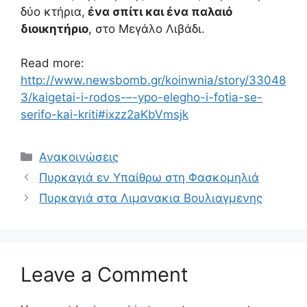
δύο κτήρια,
ένα σπίτι και ένα παλαιό
διοικητήριο
, στο Μεγάλο Λιβάδι.
Read more:
http://www.newsbomb.gr/koinwnia/story/33048
3/kaigetai-i-rodos-–-ypo-elegho-i-fotia-se-
serifo-kai-kriti#ixzz2aKbVmsjk
Ανακοινώσεις
Πυρκαγιά εν Υπαίθρω στη Φασκομηλιά
Πυρκαγιά στα Λιμανακια Βουλιαγμενης
Leave a Comment