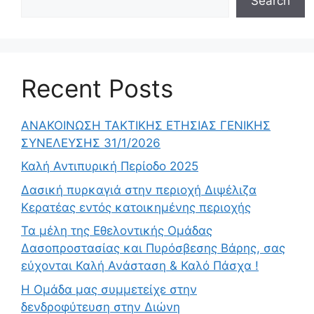
Search
Recent Posts
ΑΝΑΚΟΙΝΩΣΗ ΤΑΚΤΙΚΗΣ ΕΤΗΣΙΑΣ ΓΕΝΙΚΗΣ
ΣΥΝΕΛΕΥΣΗΣ 31/1/2026
Καλή Αντιπυρική Περίοδο 2025
Δασική πυρκαγιά στην περιοχή Διψέλιζα
Κερατέας εντός κατοικημένης περιοχής
Τα μέλη της Εθελοντικής Ομάδας
Δασοπροστασίας και Πυρόσβεσης Βάρης, σας
εύχονται Καλή Ανάσταση & Καλό Πάσχα !
Η Ομάδα μας συμμετείχε στην
δενδροφύτευση στην Διώνη