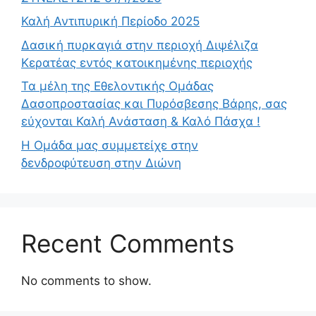
Καλή Αντιπυρική Περίοδο 2025
Δασική πυρκαγιά στην περιοχή Διψέλιζα
Κερατέας εντός κατοικημένης περιοχής
Τα μέλη της Εθελοντικής Ομάδας
Δασοπροστασίας και Πυρόσβεσης Βάρης, σας
εύχονται Καλή Ανάσταση & Καλό Πάσχα !
Η Ομάδα μας συμμετείχε στην
δενδροφύτευση στην Διώνη
Recent Comments
No comments to show.