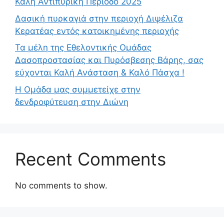
Καλή Αντιπυρική Περίοδο 2025
Δασική πυρκαγιά στην περιοχή Διψέλιζα
Κερατέας εντός κατοικημένης περιοχής
Τα μέλη της Εθελοντικής Ομάδας
Δασοπροστασίας και Πυρόσβεσης Βάρης, σας
εύχονται Καλή Ανάσταση & Καλό Πάσχα !
Η Ομάδα μας συμμετείχε στην
δενδροφύτευση στην Διώνη
Recent Comments
No comments to show.