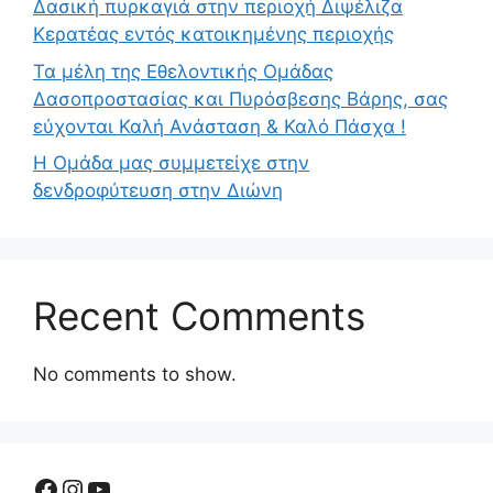
Δασική πυρκαγιά στην περιοχή Διψέλιζα
Κερατέας εντός κατοικημένης περιοχής
Τα μέλη της Εθελοντικής Ομάδας
Δασοπροστασίας και Πυρόσβεσης Βάρης, σας
εύχονται Καλή Ανάσταση & Καλό Πάσχα !
Η Ομάδα μας συμμετείχε στην
δενδροφύτευση στην Διώνη
Recent Comments
No comments to show.