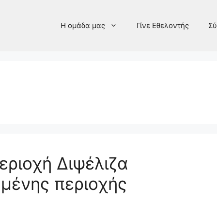
Η ομάδα μας
Γίνε Εθελοντής
Σύ
εριοχή Διψέλιζα
ημένης περιοχής