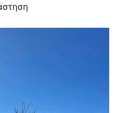
άστηση