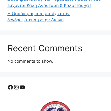
εύχονται Καλή Ανάσταση & Καλό Πάσχα !
Η Ομάδα μας συμμετείχε στην
δενδροφύτευση στην Διώνη
Recent Comments
No comments to show.