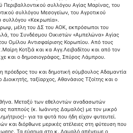
ού Περιβαλλοντικού συλλόγου Αγίας Μαρίνας, του
τικού συλλόγου Μεσογείων, του Αγροτικού
ύ συλλόγου «Κεκρωπία».
ρωψ, μέλη του ΔΣ του ΑΟΚ, εκπρόσωποι του
λλά, του Συνδέσμου Οικιστών «Αμπελώνα» Αγίας
του Ομίλου Αντισφαίρισης Κορωπίου. Από τους
Μαίρη Κοτζιά και κα Αγγ.Λειβαδίτου και από τον
ίχε και ο δημοσιογράφος, Σπύρος Λάμπρου.
 πρόεδρος του και δημοτική σύμβουλος Αδαμαντία
Διοικητής, ταξίαρχος, Αθανάσιος Τζοίτης και ο
ν Αθήνα. Μεταξύ των εθελοντών αναδασωτών
ας παππούς (κ. Ιωάννης Δαμαλός) με τον μικρό
ημήτριος)- για τα φυτά που ήδη είχαν φυτευτεί.
ν και διόρθωνε μερικές ατέλειες στη φύτευση που
άσωσης. Τα εύσημα στο κ. Δαμαλό απένειμε ο