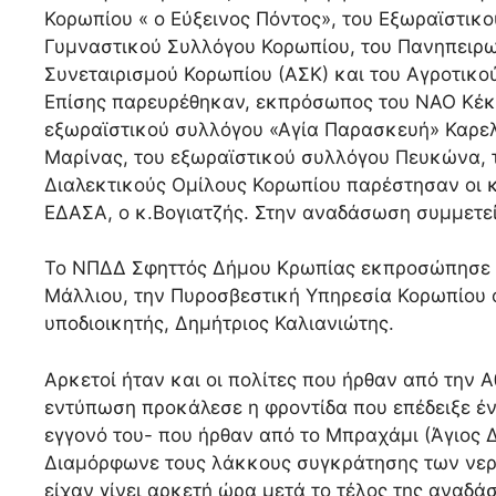
Κορωπίου « ο Εύξεινος Πόντος», του Εξωραϊστικ
Γυμναστικού Συλλόγου Κορωπίου, του Πανηπειρω
Συνεταιρισμού Κορωπίου (ΑΣΚ) και του Αγροτικο
Επίσης παρευρέθηκαν, εκπρόσωπος του ΝΑΟ Κέκ
εξωραϊστικού συλλόγου «Αγία Παρασκευή» Καρε
Μαρίνας, του εξωραϊστικού συλλόγου Πευκώνα, 
Διαλεκτικούς Ομίλους Κορωπίου παρέστησαν οι κ.
ΕΔΑΣΑ, ο κ.Βογιατζής. Στην αναδάσωση συμμετε
Το ΝΠΔΔ Σφηττός Δήμου Κρωπίας εκπροσώπησε η
Μάλλιου, την Πυροσβεστική Υπηρεσία Κορωπίου ο 
υποδιοικητής, Δημήτριος Καλιανιώτης.
Αρκετοί ήταν και οι πολίτες που ήρθαν από τη
εντύπωση προκάλεσε η φροντίδα που επέδειξε έν
εγγονό του- που ήρθαν από το Μπραχάμι (Άγιος Δ
Διαμόρφωνε τους λάκκους συγκράτησης των νερώ
είχαν γίνει αρκετή ώρα μετά το τέλος της αναδ