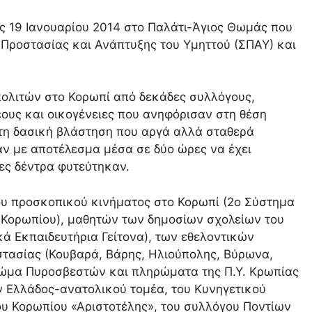
 19 Ιανουαρίου 2014 στο Παλάτι-Άγιος Θωμάς που
Προστασίας και Ανάπτυξης του Υμηττού (ΣΠΑΥ) και
ολιτών στο Κορωπί από δεκάδες συλλόγους,
έους και οικογένειες που ανηφόρισαν στη θέση
 τη δασική βλάστηση που αργά αλλά σταθερά
ν με αποτέλεσμα μέσα σε δύο ώρες να έχει
ες δέντρα φυτεύτηκαν.
ου προσκοπικού κινήματος στο Κορωπί (2ο Σύστημα
ορωπίου), μαθητών των δημοσίων σχολείων του
κά Εκπαιδευτήρια Γείτονα), των εθελοντικών
τασίας (Κουβαρά, Βάρης, Ηλιούπολης, Βύρωνα,
σώμα Πυροσβεστών και πληρώματα της Π.Υ. Κρωπίας
ν Ελλάδος-ανατολικού τομέα, του Κυνηγετικού
υ Κορωπίου «Αριστοτέλης», του συλλόγου Ποντίων