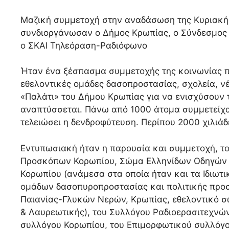
Μαζική συμμετοχή στην αναδάσωση της Κυριακής
συνδιοργάνωσαν ο Δήμος Κρωπίας, ο Σύνδεσμος 
ο ΣΚΑΙ Τηλεόραση-Ραδιόφωνο
Ήταν ένα ξέσπασμα συμμετοχής της κοινωνίας π
εθελοντικές ομάδες δασοπροστασίας, σχολεία, ν
«Παλάτι» του Δήμου Κρωπίας για να ενισχύσουν
αναπτύσσεται. Πάνω από 1000 άτομα συμμετείχα
τελειώσει η δενδροφύτευση. Περίπου 2000 χιλιάδ
Εντυπωσιακή ήταν η παρουσία και συμμετοχή, τ
Προσκόπων Κορωπίου, Σώμα Ελληνίδων Οδηγών Κ
Κορωπίου (ανάμεσα στα οποία ήταν και τα Ιδιωτι
ομάδων δασοπυροπροστασίας και πολιτικής προσ
Παιανίας-Γλυκών Νερών, Κρωπίας, εθελοντικό 
& Λαυρεωτικής), του Συλλόγου Ραδιοερασιτεχνώ
συλλόγου Κορωπίου, του Επιμορφωτικού συλλόγο