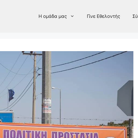
Η ομάδα μας
Γίνε Εθελοντής
Σύ