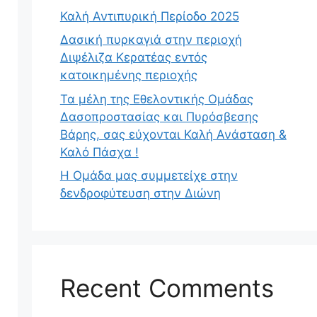
Καλή Αντιπυρική Περίοδο 2025
Δασική πυρκαγιά στην περιοχή
Διψέλιζα Κερατέας εντός
κατοικημένης περιοχής
Τα μέλη της Εθελοντικής Ομάδας
Δασοπροστασίας και Πυρόσβεσης
Βάρης, σας εύχονται Καλή Ανάσταση &
Καλό Πάσχα !
Η Ομάδα μας συμμετείχε στην
δενδροφύτευση στην Διώνη
Recent Comments