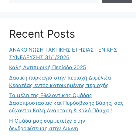
Recent Posts
ΑΝΑΚΟΙΝΩΣΗ ΤΑΚΤΙΚΗΣ ΕΤΗΣΙΑΣ ΓΕΝΙΚΗΣ
ΣΥΝΕΛΕΥΣΗΣ 31/1/2026
Καλή Αντιπυρική Περίοδο 2025
Δασική πυρκαγιά στην περιοχή Διψέλιζα
Κερατέας εντός κατοικημένης περιοχής
Τα μέλη της Εθελοντικής Ομάδας
Δασοπροστασίας και Πυρόσβεσης Βάρης, σας
εύχονται Καλή Ανάσταση & Καλό Πάσχα !
Η Ομάδα μας συμμετείχε στην
δενδροφύτευση στην Διώνη