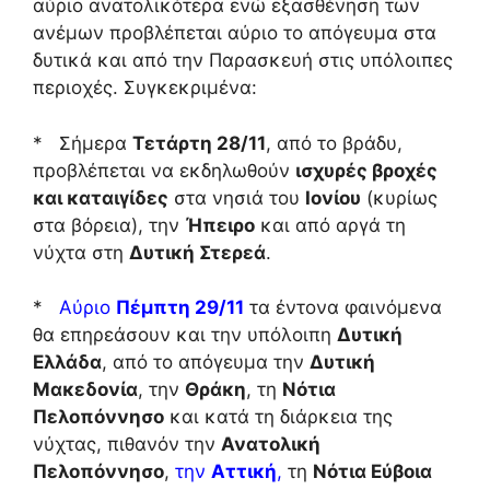
αύριο ανατολικότερα ενώ εξασθένηση των
ανέμων προβλέπεται αύριο το απόγευμα στα
δυτικά και από την Παρασκευή στις υπόλοιπες
περιοχές. Συγκεκριμένα:
* Σήμερα
Τετάρτη 28/11
, από το βράδυ,
προβλέπεται να εκδηλωθούν
ισχυρές βροχές
και καταιγίδες
στα νησιά του
Ιονίου
(κυρίως
στα βόρεια), την
Ήπειρο
και από αργά τη
νύχτα στη
Δυτική Στερεά
.
*
Αύριο
Πέμπτη 29/11
τα έντονα φαινόμενα
θα επηρεάσουν και την υπόλοιπη
Δυτική
Ελλάδα
, από το απόγευμα την
Δυτική
Μακεδονία
, την
Θράκη
, τη
Νότια
Πελοπόννησο
και κατά τη διάρκεια της
νύχτας, πιθανόν την
Ανατολική
Πελοπόννησο
,
την
Αττική
,
τη
Νότια Εύβοια