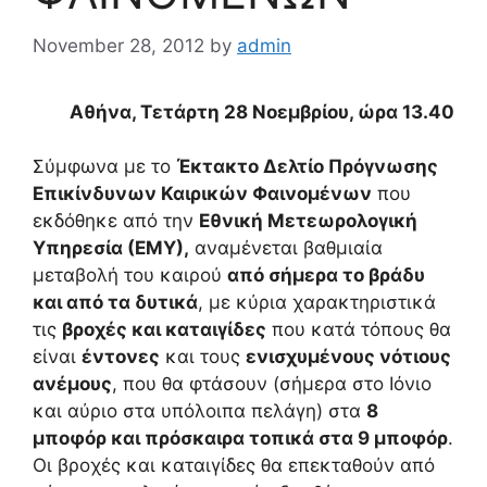
November 28, 2012
by
admin
Αθήνα,
Τετάρτη 28 Νοεμβρίου
, ώρα 13.40
Σύμφωνα με το
Έκτακτο Δελτίο Πρόγνωσης
Επικίνδυνων Καιρικών Φαινομένων
που
εκδόθηκε από την
Εθνική Μετεωρολογική
Υπηρεσία (ΕΜΥ),
αναμένεται βαθμιαία
μεταβολή του καιρού
από σήμερα το βράδυ
και από τα δυτικά
, με κύρια χαρακτηριστικά
τις
βροχές και καταιγίδες
που κατά τόπους θα
είναι
έντονες
και τους
ενισχυμένους νότιους
ανέμους
, που θα φτάσουν (σήμερα στο Ιόνιο
και αύριο στα υπόλοιπα πελάγη) στα
8
μποφόρ και πρόσκαιρα τοπικά στα 9 μποφόρ
.
Οι βροχές και καταιγίδες θα επεκταθούν από