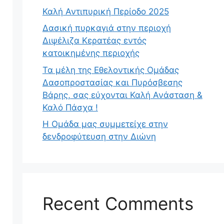
Καλή Αντιπυρική Περίοδο 2025
Δασική πυρκαγιά στην περιοχή
Διψέλιζα Κερατέας εντός
κατοικημένης περιοχής
Τα μέλη της Εθελοντικής Ομάδας
Δασοπροστασίας και Πυρόσβεσης
Βάρης, σας εύχονται Καλή Ανάσταση &
Καλό Πάσχα !
Η Ομάδα μας συμμετείχε στην
δενδροφύτευση στην Διώνη
Recent Comments