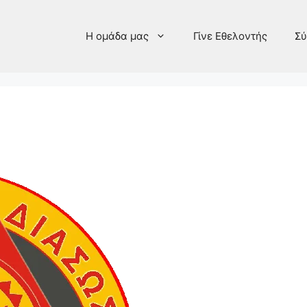
Η ομάδα μας
Γίνε Εθελοντής
Σύ