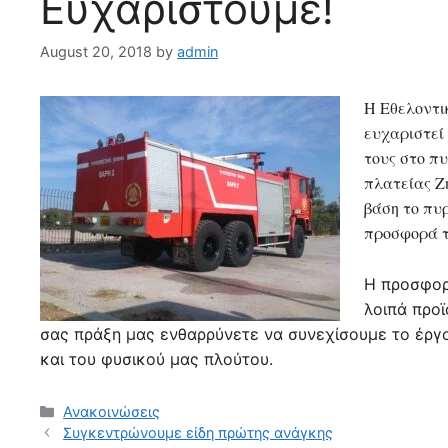
Ευχαριστούμε!
August 20, 2018
by
admin
Η Εθελοντι
ευχαριστεί
τους στο π
πλατείας Ζ
βάση το πυ
προσφορά τ
Η προσφορ
λοιπά προϊ
σας πράξη μας ενθαρρύνετε να συνεχίσουμε το έργο 
και του φυσικού μας πλούτου.
Ανακοινώσεις
Συγκεντρώνουμε είδη πρώτης ανάγκης