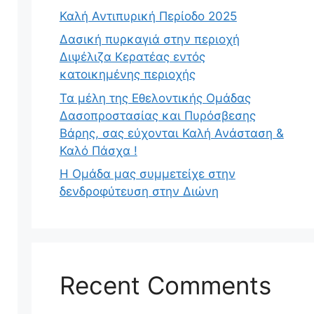
Καλή Αντιπυρική Περίοδο 2025
Δασική πυρκαγιά στην περιοχή
Διψέλιζα Κερατέας εντός
κατοικημένης περιοχής
Τα μέλη της Εθελοντικής Ομάδας
Δασοπροστασίας και Πυρόσβεσης
Βάρης, σας εύχονται Καλή Ανάσταση &
Καλό Πάσχα !
Η Ομάδα μας συμμετείχε στην
δενδροφύτευση στην Διώνη
Recent Comments