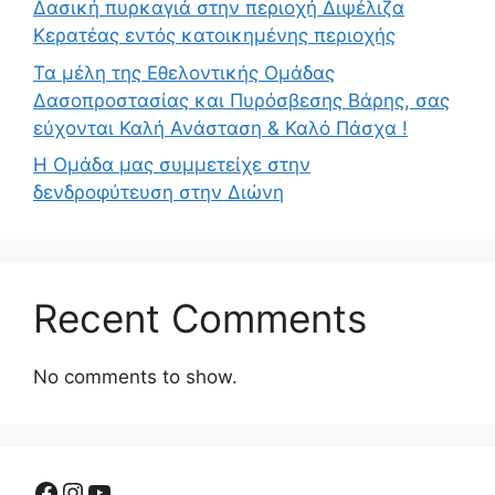
Δασική πυρκαγιά στην περιοχή Διψέλιζα
Κερατέας εντός κατοικημένης περιοχής
Τα μέλη της Εθελοντικής Ομάδας
Δασοπροστασίας και Πυρόσβεσης Βάρης, σας
εύχονται Καλή Ανάσταση & Καλό Πάσχα !
Η Ομάδα μας συμμετείχε στην
δενδροφύτευση στην Διώνη
Recent Comments
No comments to show.