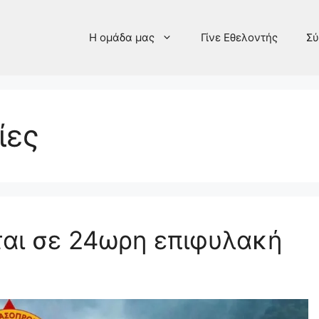
Η ομάδα μας
Γίνε Εθελοντής
Σύ
ίες
ται σε 24ωρη επιφυλακή