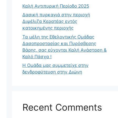
Καλή Αντιπυρική Περίοδο 2025
Δασική πυρκαγιά στην περιοχή
Διψέλιζα Κερατέας εντός
κατοικημένης περιοχής
Τα μέλη της Εθελοντικής Ομάδας
Δασοπροστασίας και Πυρόσβεσης
Βάρης, σας εύχονται Καλή Ανάσταση &
Καλό Πάσχα !
Η Ομάδα μας συμμετείχε στην
δενδροφύτευση στην Διώνη
Recent Comments