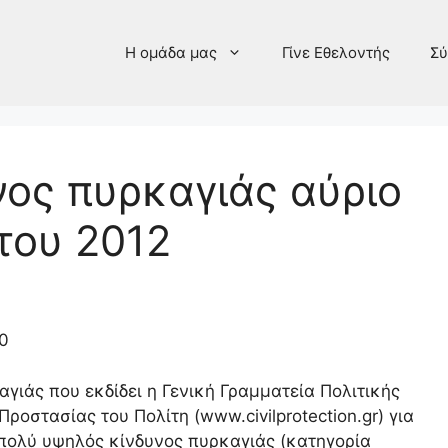
Η ομάδα μας
Γίνε Εθελοντής
Σύ
ος πυρκαγιάς αύριο
του 2012
0
ιάς που εκδίδει η Γενική Γραμματεία Πολιτικής
οστασίας του Πολίτη (www.civilprotection.gr) για
πολύ υψηλός κίνδυνος πυρκαγιάς (κατηγορία