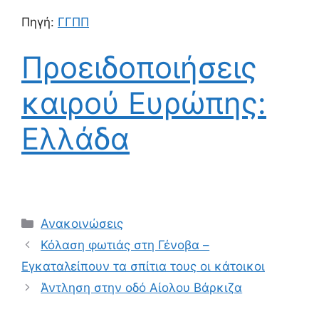
Πηγή:
ΓΓΠΠ
Προειδοποιήσεις
καιρού Ευρώπης:
Ελλάδα
Ανακοινώσεις
Κόλαση φωτιάς στη Γένοβα –
Εγκαταλείπουν τα σπίτια τους οι κάτοικοι
Άντληση στην οδό Αίολου Βάρκιζα