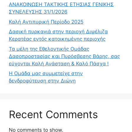
ΑΝΑΚΟΙΝΩΣΗ ΤΑΚΤΙΚΗΣ ΕΤΗΣΙΑΣ ΓΕΝΙΚΗΣ
ΣΥΝΕΛΕΥΣΗΣ 31/1/2026
Καλή Αντιπυρική Περίοδο 2025
Δασική πυρκαγιά στην περιοχή Διψέλιζα
Κερατέας εντός κατοικημένης περιοχής
Τα μέλη της Εθελοντικής Ομάδας
Δασοπροστασίας και Πυρόσβεσης Βάρης, σας
εύχονται Καλή Ανάσταση & Καλό Πάσχα !
Η Ομάδα μας συμμετείχε στην
δενδροφύτευση στην Διώνη
Recent Comments
No comments to show.