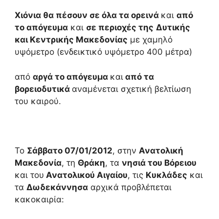
Χιόνια θα πέσουν σε όλα τα ορεινά
και
από
το απόγευμα
και
σε περιοχές της
Δυτικής
και Κεντρικής Μακεδονίας
με χαμηλό
υψόμετρο (ενδεικτικό υψόμετρο 400 μέτρα)
από
αργά το απόγευμα
και
από τα
βορειοδυτικά
αναμένεται σχετική βελτίωση
του καιρού.
Το
Σάββατο 07/01/2012
, στην
Ανατολική
Μακεδονία
, τη
Θράκη
, τα
νησιά του Βόρειου
και του
Ανατολικού Αιγαίου
, τις
Κυκλάδες
και
τα
Δωδεκάννησα
αρχικά προβλέπεται
κακοκαιρία: