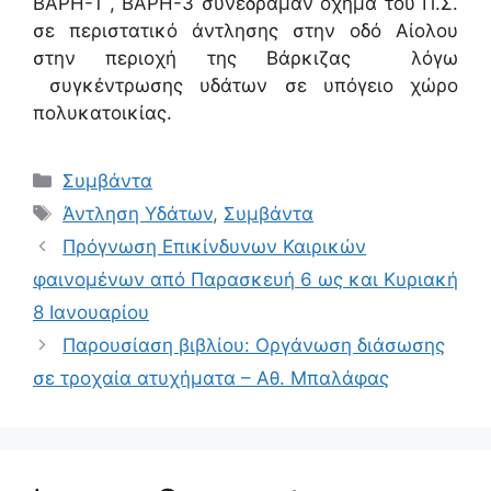
ΒΑΡΗ-1 , ΒΑΡΗ-3 συνέδραμαν όχημα του Π.Σ.
σε περιστατικό άντλησης στην οδό Αίολου
στην περιοχή της Βάρκιζας λόγω
συγκέντρωσης υδάτων σε υπόγειο χώρο
πολυκατοικίας.
Συμβάντα
Άντληση Υδάτων
,
Συμβάντα
Πρόγνωση Επικίνδυνων Καιρικών
φαινομένων από Παρασκευή 6 ως και Κυριακή
8 Ιανουαρίου
Παρουσίαση βιβλίου: Οργάνωση διάσωσης
σε τροχαία ατυχήματα – Αθ. Μπαλάφας