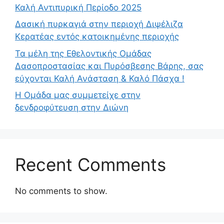
Καλή Αντιπυρική Περίοδο 2025
Δασική πυρκαγιά στην περιοχή Διψέλιζα
Κερατέας εντός κατοικημένης περιοχής
Τα μέλη της Εθελοντικής Ομάδας
Δασοπροστασίας και Πυρόσβεσης Βάρης, σας
εύχονται Καλή Ανάσταση & Καλό Πάσχα !
Η Ομάδα μας συμμετείχε στην
δενδροφύτευση στην Διώνη
Recent Comments
No comments to show.