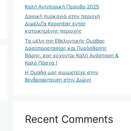
Καλή Αντιπυρική Περίοδο 2025
Δασική πυρκαγιά στην περιοχή
Διψέλιζα Κερατέας εντός
κατοικημένης περιοχής
Τα μέλη της Εθελοντικής Ομάδας
Δασοπροστασίας και Πυρόσβεσης
Βάρης, σας εύχονται Καλή Ανάσταση &
Καλό Πάσχα !
Η Ομάδα μας συμμετείχε στην
δενδροφύτευση στην Διώνη
Recent Comments