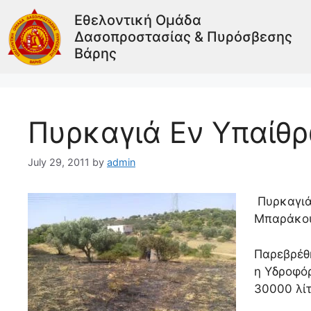
Εθελοντική Ομάδα
Δασοπροστασίας & Πυρόσβεσης
Βάρης
Πυρκαγιά Εν Υπαίθ
July 29, 2011
by
admin
Πυρκαγιά
Μπαράκου 
Παρεβρέθη
η Υδροφό
30000 λίτ