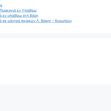
τα
Πυρκαγιά εν Υπαίθρω
ά εν υπαίθρω στη Βάρη
ά σε μάντρα σκαφών Λ. Βάρης – Κορωπίου