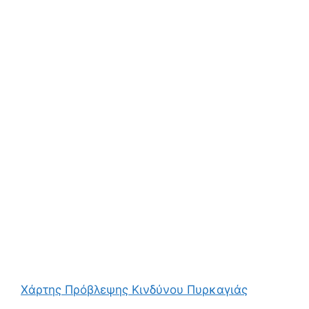
Χάρτης Πρόβλεψης Κινδύνου Πυρκαγιάς