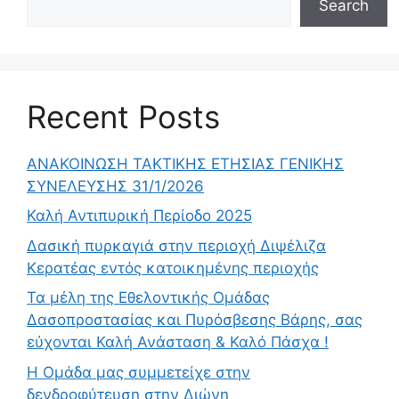
Search
Recent Posts
ΑΝΑΚΟΙΝΩΣΗ ΤΑΚΤΙΚΗΣ ΕΤΗΣΙΑΣ ΓΕΝΙΚΗΣ
ΣΥΝΕΛΕΥΣΗΣ 31/1/2026
Καλή Αντιπυρική Περίοδο 2025
Δασική πυρκαγιά στην περιοχή Διψέλιζα
Κερατέας εντός κατοικημένης περιοχής
Τα μέλη της Εθελοντικής Ομάδας
Δασοπροστασίας και Πυρόσβεσης Βάρης, σας
εύχονται Καλή Ανάσταση & Καλό Πάσχα !
Η Ομάδα μας συμμετείχε στην
δενδροφύτευση στην Διώνη